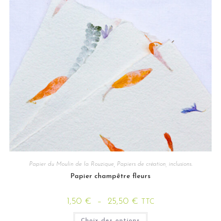
Papier du Moulin de la Rouzique
,
Papiers de création, inclusions.
Papier champêtre fleurs
1,50
€
–
25,50
€
TTC
Choix des options