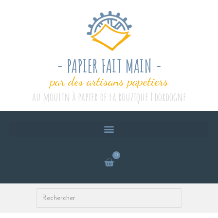
- PAPIER FAIT MAIN -
par des artisans papetiers
au moulin à papier de la rouzique | dordogne
0