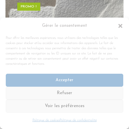
PROMO !
Gérer le consentement
Pour offrir les meilleures expériences, nous utilisons des technologies telles que les
cookies pour stocker et/ou accéder aux informations des appareils. Le fait de
consentir à ces technologies nous permettra de traiter des données telles que le
comportement de navigation ou les ID uniques sur ce site. Le fait de ne pas
consentir ou de retirer son consentement peut avoir un effet négatif sur certaines
caractéristiques et fonctions.
Accepter
Refuser
Voir les préférences
les promos !
,
Papier Pasdeloup
,
Papiers de création, inclusions.
Papier chanvre avec inclusions champêtre
Politique de cookies
Politique de confidentialité