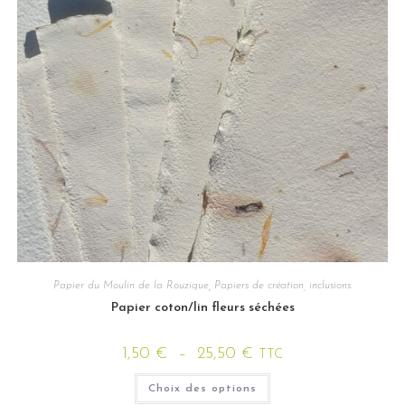
Papier du Moulin de la Rouzique
,
Papiers de création, inclusions.
Papier coton/lin fleurs séchées
1,50
€
–
25,50
€
TTC
Choix des options