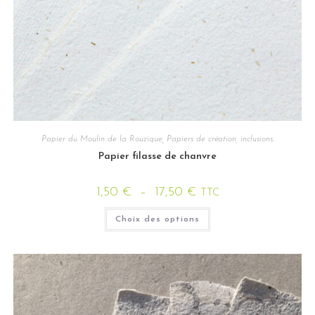
Papier du Moulin de la Rouzique
,
Papiers de création, inclusions.
Papier filasse de chanvre
1,50
€
–
17,50
€
TTC
Choix des options