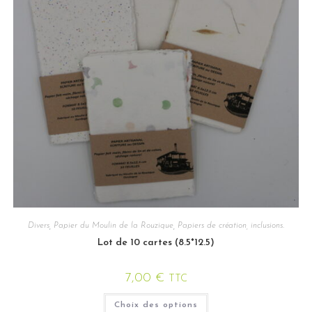
Divers
,
Papier du Moulin de la Rouzique
,
Papiers de création, inclusions.
Lot de 10 cartes (8.5*12.5)
7,00
€
TTC
Choix des options