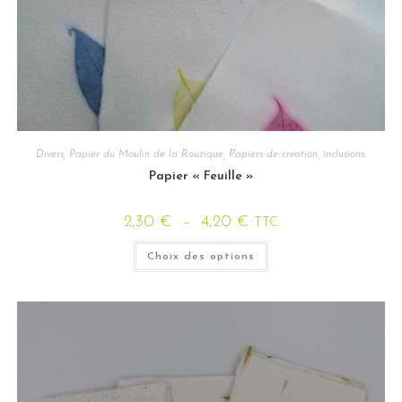
Divers
,
Papier du Moulin de la Rouzique
,
Papiers de création, inclusions.
Papier « Feuille »
2,30
€
–
4,20
€
TTC
Choix des options