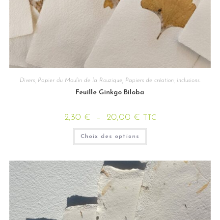
Divers
,
Papier du Moulin de la Rouzique
,
Papiers de création, inclusions.
Feuille Ginkgo Biloba
2,30
€
–
20,00
€
TTC
Choix des options