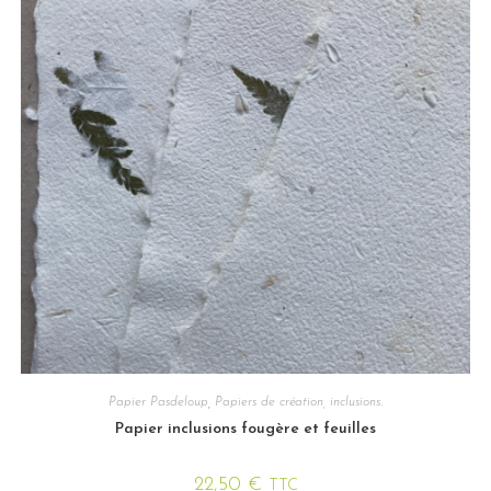
Papier Pasdeloup
,
Papiers de création, inclusions.
Papier inclusions fougère et feuilles
22,50
€
TTC