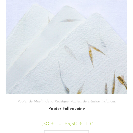
Papier du Moulin de la Rouzique
,
Papiers de création, inclusions.
Papier Folleavoine
1,50
€
–
25,50
€
TTC