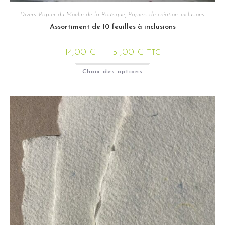
Divers
,
Papier du Moulin de la Rouzique
,
Papiers de création, inclusions.
Assortiment de 10 feuilles à inclusions
14,00
€
–
51,00
€
TTC
Choix des options