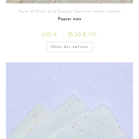
Papier du Moulin de la Rouzique
,
Papiers de création, inclusions.
Papier noix
1,50
€
–
25,50
€
TTC
Choix des options