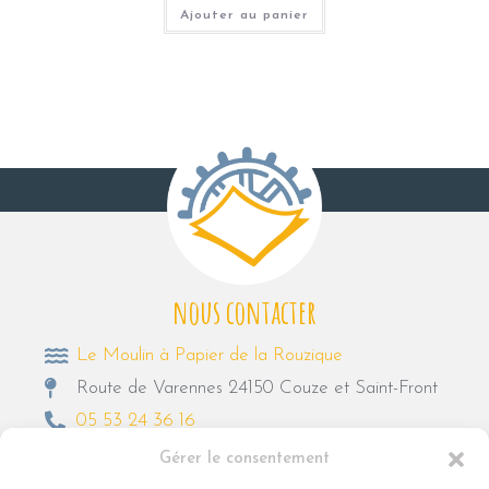
Ajouter au panier
nous contacter
Le Moulin à Papier de la Rouzique
Route de Varennes 24150 Couze et Saint-Front
05 53 24 36 16
moulindelarouzique@gmail.com
Gérer le consentement