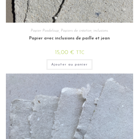
Papier Pasdeloup
,
Papiers de création, inclusions.
Papier avec inclusions de paille et jean
15,00
€
TTC
Ajouter au panier