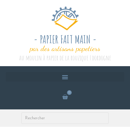
- PAPIER FAIT MAIN -
par des artisans papetiers
au moulin à papier de la rouzique | dordogne
0