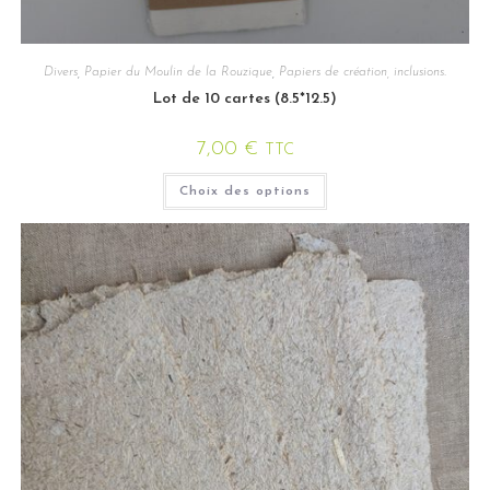
Divers
,
Papier du Moulin de la Rouzique
,
Papiers de création, inclusions.
Lot de 10 cartes (8.5*12.5)
7,00
€
TTC
Choix des options