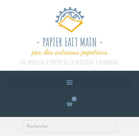
- PAPIER FAIT MAIN -
par des artisans papetiers
au moulin à papier de la rouzique | dordogne
0