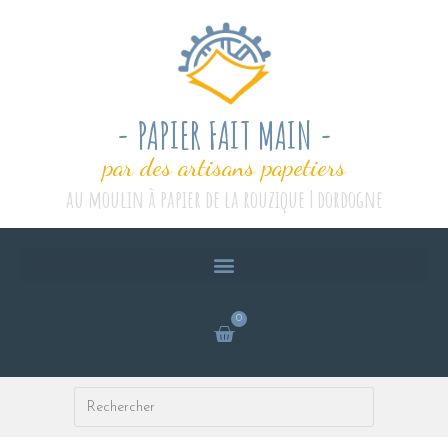
- PAPIER FAIT MAIN -
par des artisans papetiers
au moulin à papier de la rouzique | dordogne
0