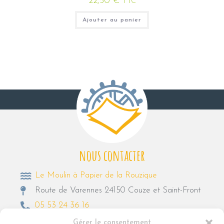
22,50
€
TTC
Ajouter au panier
nous contacter
Le Moulin à Papier de la Rouzique
Route de Varennes 24150 Couze et Saint-Front
05 53 24 36 16
moulindelarouzique@gmail.com
Gérer le consentement