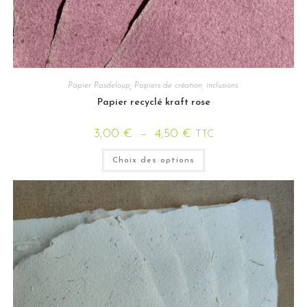
Papier Pasdeloup
,
Papiers de création, inclusions.
Papier recyclé kraft rose
3,00
€
–
4,50
€
TTC
Choix des options