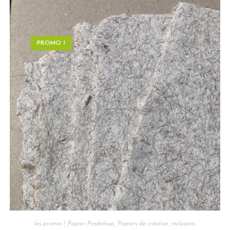
PROMO !
les promos !
,
Papier Pasdeloup
,
Papiers de création, inclusions.