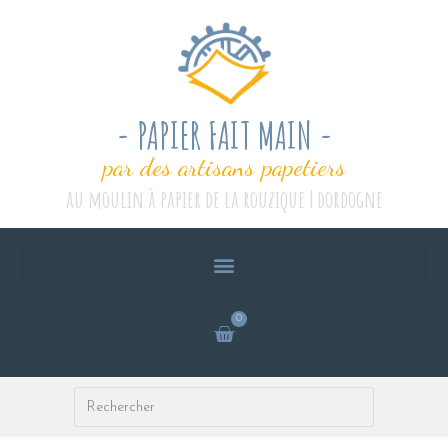
- PAPIER FAIT MAIN -
par des artisans papetiers
au moulin à papier de la rouzique | dordogne
0