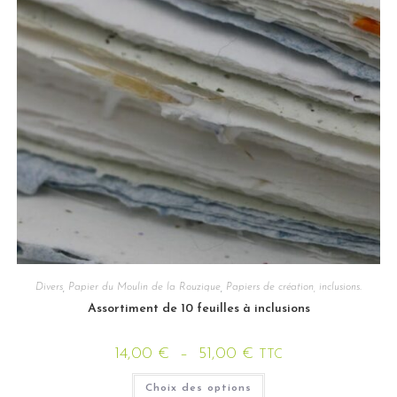
Divers
,
Papier du Moulin de la Rouzique
,
Papiers de création, inclusions.
Assortiment de 10 feuilles à inclusions
14,00
€
–
51,00
€
TTC
Choix des options