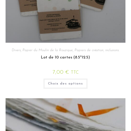
Divers
,
Papier du Moulin de la Rouzique
,
Papiers de création, inclusions.
Lot de 10 cartes (8.5*12.5)
7,00
€
TTC
Choix des options