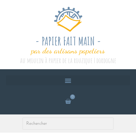
- PAPIER FAIT MAIN -
par des artisans papetiers
au moulin à papier de la rouzique | dordogne
0