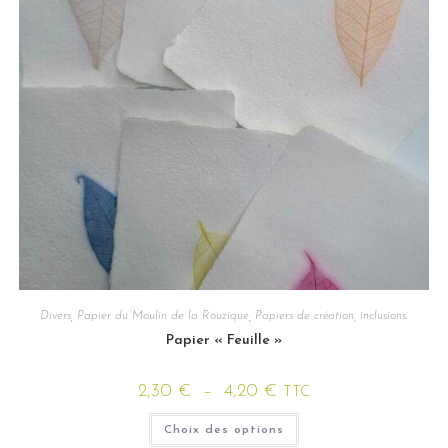
Divers
,
Papier du Moulin de la Rouzique
,
Papiers de création, inclusions.
Papier « Feuille »
2,30
€
–
4,20
€
TTC
Choix des options