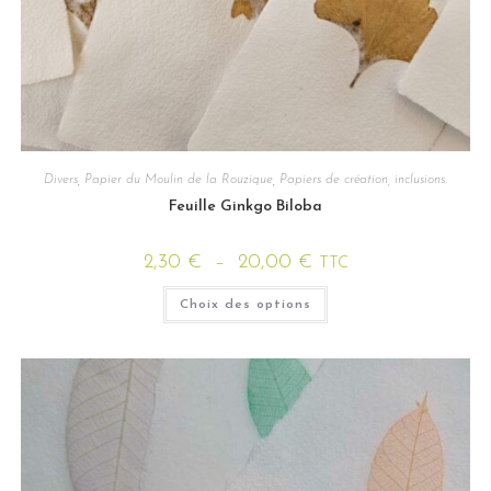
Divers
,
Papier du Moulin de la Rouzique
,
Papiers de création, inclusions.
Feuille Ginkgo Biloba
2,30
€
–
20,00
€
TTC
Choix des options