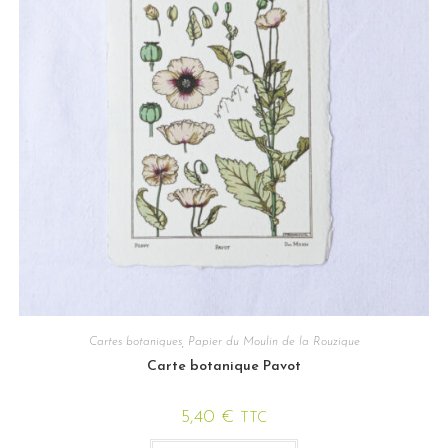
Cartes botaniques
,
Papier du Moulin de la Rouzique
Carte botanique Pavot
5,40
€
TTC