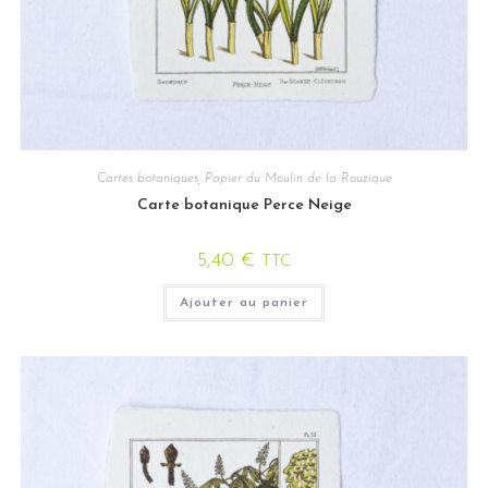
Cartes botaniques
,
Papier du Moulin de la Rouzique
Carte botanique Perce Neige
5,40
€
TTC
Ajouter au panier