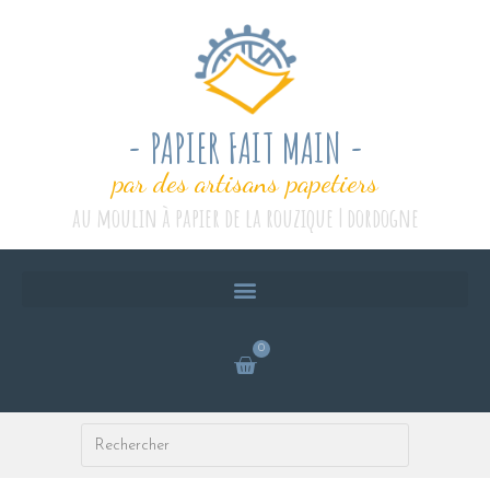
- PAPIER FAIT MAIN -
par des artisans papetiers
au moulin à papier de la rouzique | dordogne
0