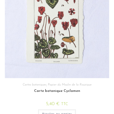
Cartes botaniques
,
Papier du Moulin de la Rouzique
Carte botanique Cyclamen
5,40
€
TTC
Ajouter au panier