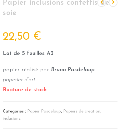
Papier inclusions confettis de
soie
22,50
€
Lot de 5 feuilles A3
papier réalisé par
Bruno Pasdeloup
,
papetier d’art
Rupture de stock
Catégories :
Papier Pasdeloup
,
Papiers de création,
inclusions.