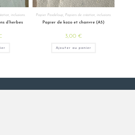
ation, inclusions.
Papier Pasdeloup
,
Papiers de création, inclusions.
ons d’herbes
Papier de kozo et chanvre (A5)
3,00
€
C
ier
Ajouter au panier