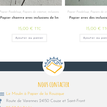
Papier Pasdeloup
,
Papiers de création, inclusions.
Papier Pasdeloup
,
Papiers de cré
Papier chanvre avec inclusions de lin
Papier avec des inclusi
15,00
€
15,00
€
TTC
TT
Ajouter au panier
Ajouter au pan
nous contacter
Le Moulin à Papier de la Rouzique
Route de Varennes 24150 Couze et Saint-Front