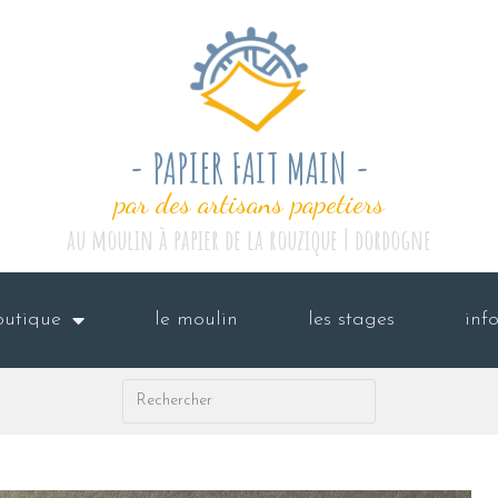
- PAPIER FAIT MAIN -
par des artisans papetiers
au moulin à papier de la rouzique | dordogne
outique
le moulin
les stages
inf