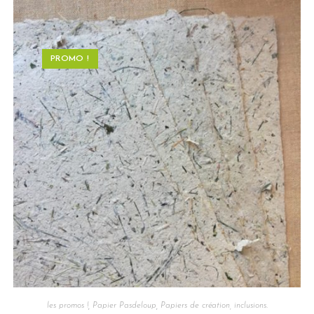
PROMO !
les promos !
,
Papier Pasdeloup
,
Papiers de création, inclusions.