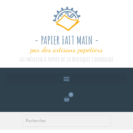
- PAPIER FAIT MAIN -
par des artisans papetiers
au moulin à papier de la rouzique | dordogne
0