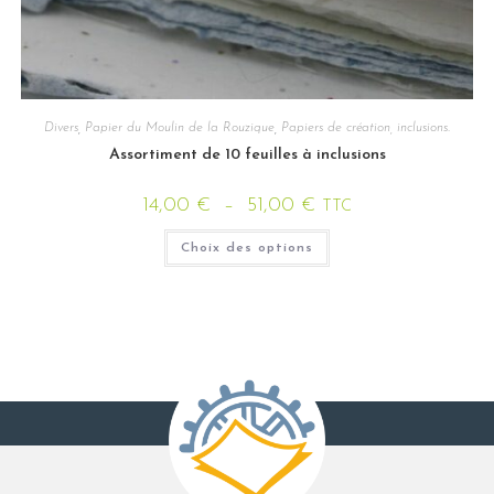
Divers
,
Papier du Moulin de la Rouzique
,
Papiers de création, inclusions.
Assortiment de 10 feuilles à inclusions
14,00
€
–
51,00
€
TTC
Choix des options